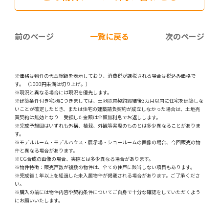
前のページ
一覧に戻る
次のページ
※価格は物件の代金総額を表示しており、消費税が課税される場合は税込み価格で
す。 （1000円未満は切り上げ。）
※現況と異なる場合には現況を優先します。
※建築条件付き宅地につきましては、土地売買契約締結後3カ月以内に住宅を建築しな
いことが確定したとき、または住宅の建築請負契約が成立しなかった場合は、土地売
買契約は無効となり 受領した金額は全額無利息でお返しします。
※完成予想図はいずれも外構、植栽、外観等実際のものとは多少異なることがありま
す。
※モデルルーム・モデルハウス・展示場・ショールームの画像の場合、今回販売の物
件と異なる場合があります。
※CG合成の画像の場合、実際とは多少異なる場合があります。
※物件特徴：販売戸数が複数の物件は、全ての住戸に該当しない項目もあります。
※完成後１年以上を経過した未入居物件が掲載される場合があります。ご了承くださ
い。
※購入の前には物件内容や契約条件についてご自身で十分な確認をしていただくよう
にお願いいたします。