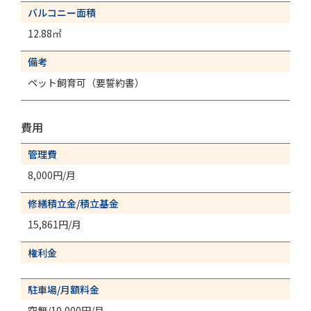
バルコニー面積
12.88㎡
備考
ペット飼育可（要誓約書）
費用
管理費
8,000円/月
修繕積立金/積立基金
15,861円/月
権利金
駐車場/月額料金
空無/10,000円/月