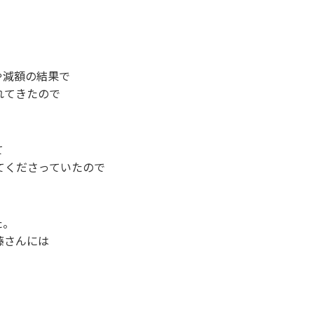
や減額の結果で
れてきたので
て
てくださっていたので
た。
藤さんには
！