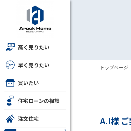
たしたちについて
高く売りたい
事一覧
早く売りたい
すすめ物件情報
トップページ
客様の声
買いたい
動産売却・買取
住宅ローンの相談
定依頼
LINEでお問い合わせ
注文住宅
A.I様