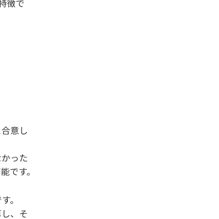
特徴で
に合意し
なかった
可能です。
です。
算し、そ