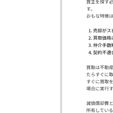
買主を探す
す。
おもな特徴
売却がス
買取価格
仲介手数
契約不適
買取は不動
たらすぐに
すぐに買取
場合に実行
減価償却費
所有してい