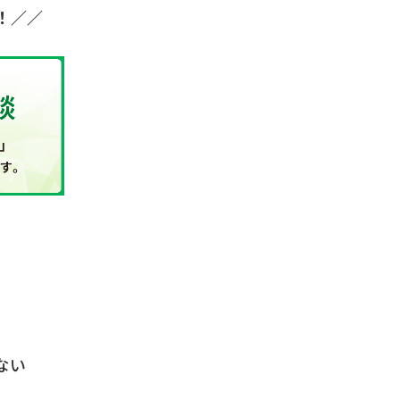
！／／
ない