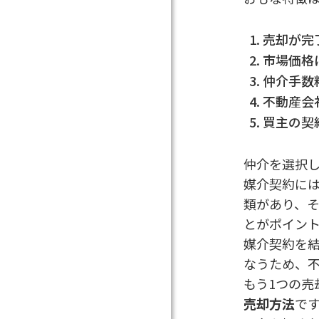
売却が完
市場価格
仲介手数
不動産会
買主の契
仲介を選択
媒介契約に
類があり、
とがポイン
媒介契約を
なうため、
もう1つの売
売却方法
で