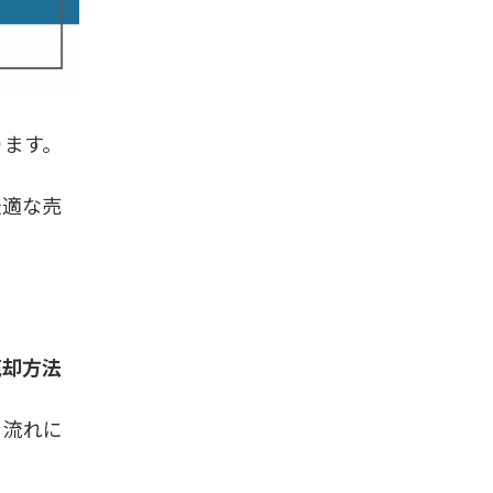
ります。
最適な売
売却方法
る流れに