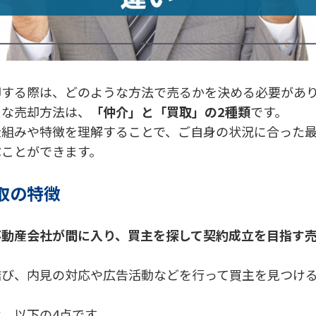
却する際は、どのような方法で売るかを決める必要があ
もな売却方法は、
「仲介」と「買取」の2種類
です。
仕組みや特徴を理解することで、ご自身の状況に合った
ぶことができます。
取の特徴
不動産会社が間に入り、買主を探して契約成立を目指す
結び、内見の対応や広告活動などを行って買主を見つけ
、以下の4点です。